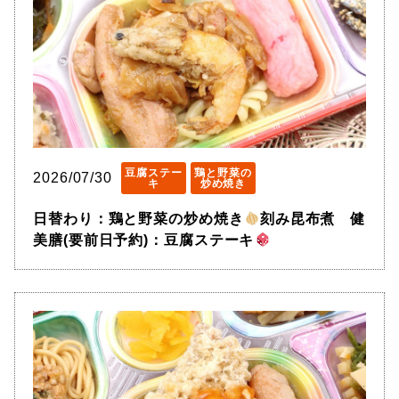
豆腐ステー
鶏と野菜の
2026/07/30
キ
炒め焼き
日替わり：鶏と野菜の炒め焼き
刻み昆布煮 健
美膳(要前日予約)：豆腐ステーキ