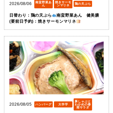
南蛮野菜あ
焼きサーモ
2026/08/06
鶏の天ぷら
ん
ンマリネ
日替わり：鶏の天ぷら
南蛮野菜あん 健美膳
(要前日予約)：焼きサーモンマリネ
豚しゃぶと
2026/08/05
ハンバーグ
大学芋
わかめの春
雨サラダ