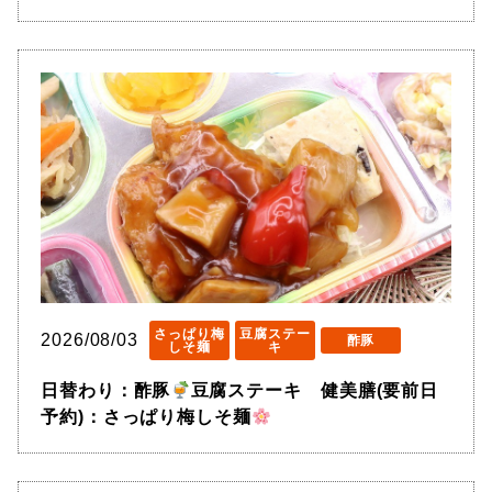
さっぱり梅
豆腐ステー
2026/08/03
酢豚
しそ麺
キ
日替わり：酢豚
豆腐ステーキ 健美膳(要前日
予約)：さっぱり梅しそ麺