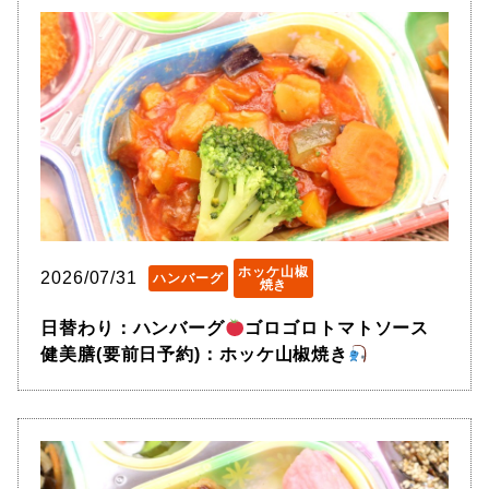
ホッケ山椒
2026/07/31
ハンバーグ
焼き
日替わり：ハンバーグ
ゴロゴロトマトソース
健美膳(要前日予約)：ホッケ山椒焼き