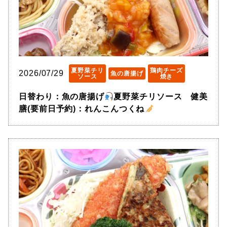
夏野菜チリ
鶏肉チーズ
2026/07/29
魚の唐揚げ
ソース
焼き
日替わり：魚の唐揚げ
夏野菜チリソース 健美
膳(要前日予約)：れんこんつくね