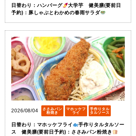
日替わり：ハンバーグ
大学芋 健美膳(要前日
予約)：豚しゃぶとわかめの春雨サラダ
ささみパン
マホッケフ
手作りタル
2026/08/04
粉焼き
ライ
タルソース
日替わり：マホッケフライ
手作りタルタルソー
ス 健美膳(要前日予約)：ささみパン粉焼き