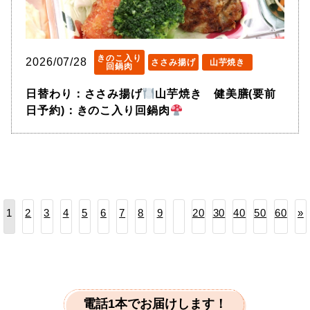
きのこ入り
2026/07/28
ささみ揚げ
山芋焼き
回鍋肉
日替わり：ささみ揚げ
山芋焼き 健美膳(要前
日予約)：きのこ入り回鍋肉
2
3
4
5
6
7
8
9
20
30
40
50
60
»
1
電話1本でお届けします！