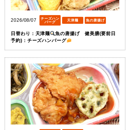
チーズハン
2026/08/07
天津麺
魚の唐揚げ
バーグ
日替わり：天津麺
魚の唐揚げ 健美膳(要前日
予約)：チーズハンバーグ