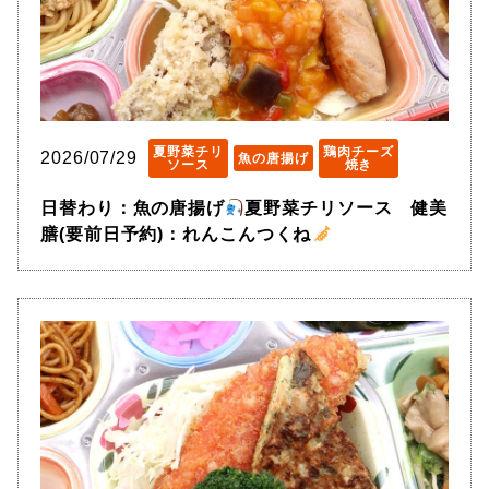
夏野菜チリ
鶏肉チーズ
2026/07/29
魚の唐揚げ
ソース
焼き
日替わり：魚の唐揚げ
夏野菜チリソース 健美
膳(要前日予約)：れんこんつくね