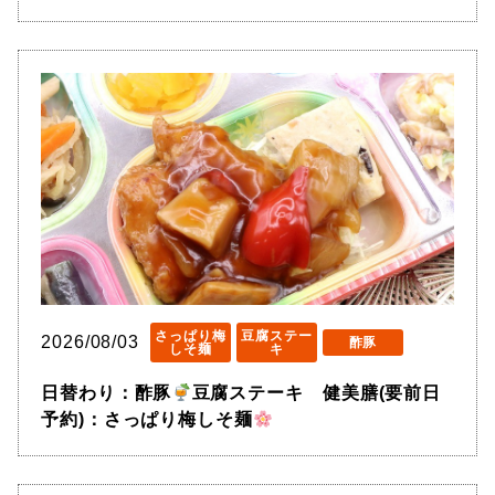
さっぱり梅
豆腐ステー
2026/08/03
酢豚
しそ麺
キ
日替わり：酢豚
豆腐ステーキ 健美膳(要前日
予約)：さっぱり梅しそ麺