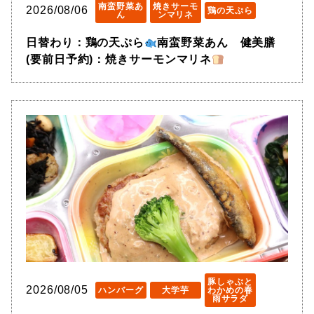
南蛮野菜あ
焼きサーモ
2026/08/06
鶏の天ぷら
ん
ンマリネ
日替わり：鶏の天ぷら
南蛮野菜あん 健美膳
(要前日予約)：焼きサーモンマリネ
豚しゃぶと
2026/08/05
ハンバーグ
大学芋
わかめの春
雨サラダ