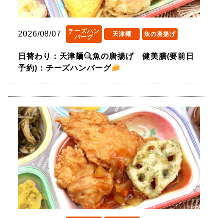
チーズハン
2026/08/07
天津麺
魚の唐揚げ
バーグ
日替わり：天津麺
魚の唐揚げ 健美膳(要前日
予約)：チーズハンバーグ