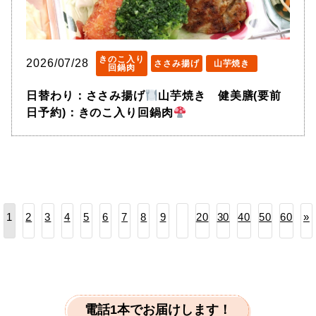
きのこ入り
2026/07/28
ささみ揚げ
山芋焼き
回鍋肉
日替わり：ささみ揚げ
山芋焼き 健美膳(要前
日予約)：きのこ入り回鍋肉
2
3
4
5
6
7
8
9
20
30
40
50
60
»
1
電話1本でお届けします！