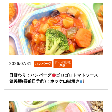
ホッケ山椒
2026/07/31
ハンバーグ
焼き
日替わり：ハンバーグ
ゴロゴロトマトソース
健美膳(要前日予約)：ホッケ山椒焼き