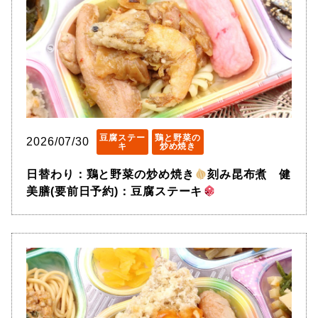
豆腐ステー
鶏と野菜の
2026/07/30
キ
炒め焼き
日替わり：鶏と野菜の炒め焼き
刻み昆布煮 健
美膳(要前日予約)：豆腐ステーキ