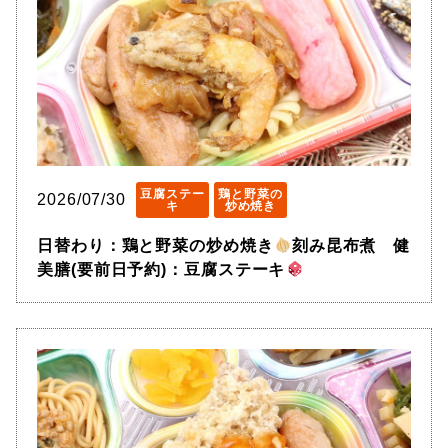
豆腐ステー
鶏と野菜の
2026/07/30
キ
炒め焼き
日替わり：鶏と野菜の炒め焼き
刻み昆布煮 健
美膳(要前日予約)：豆腐ステーキ