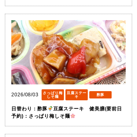
さっぱり梅
豆腐ステー
2026/08/03
酢豚
しそ麺
キ
日替わり：酢豚
豆腐ステーキ 健美膳(要前日
予約)：さっぱり梅しそ麺