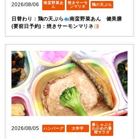
南蛮野菜あ
焼きサーモ
2026/08/06
鶏の天ぷら
ん
ンマリネ
日替わり：鶏の天ぷら
南蛮野菜あん 健美膳
(要前日予約)：焼きサーモンマリネ
豚しゃぶと
2026/08/05
ハンバーグ
大学芋
わかめの春
雨サラダ