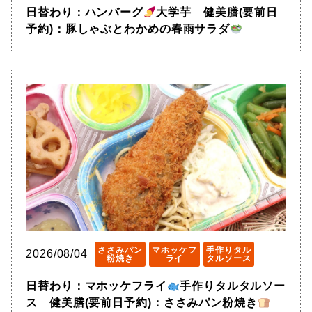
日替わり：ハンバーグ
大学芋 健美膳(要前日
予約)：豚しゃぶとわかめの春雨サラダ
ささみパン
マホッケフ
手作りタル
2026/08/04
粉焼き
ライ
タルソース
日替わり：マホッケフライ
手作りタルタルソー
ス 健美膳(要前日予約)：ささみパン粉焼き