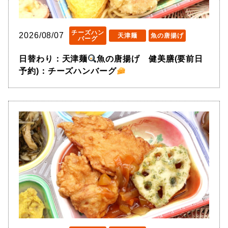
チーズハン
2026/08/07
天津麺
魚の唐揚げ
バーグ
日替わり：天津麺
魚の唐揚げ 健美膳(要前日
予約)：チーズハンバーグ