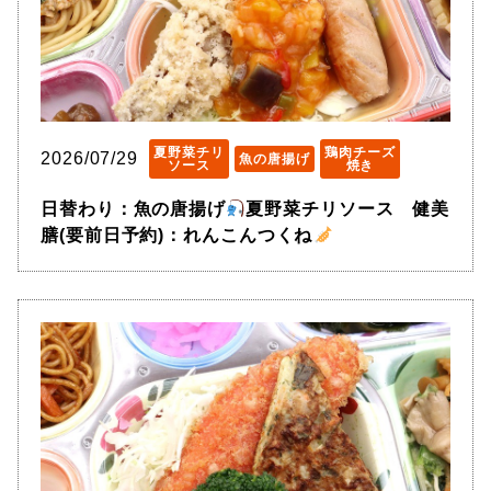
夏野菜チリ
鶏肉チーズ
2026/07/29
魚の唐揚げ
ソース
焼き
日替わり：魚の唐揚げ
夏野菜チリソース 健美
膳(要前日予約)：れんこんつくね