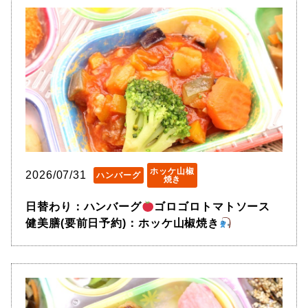
ホッケ山椒
2026/07/31
ハンバーグ
焼き
日替わり：ハンバーグ
ゴロゴロトマトソース
健美膳(要前日予約)：ホッケ山椒焼き