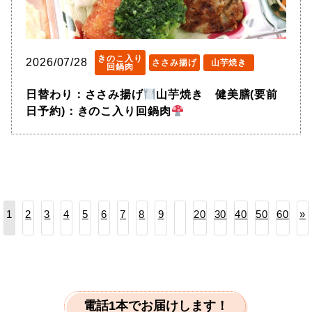
きのこ入り
2026/07/28
ささみ揚げ
山芋焼き
回鍋肉
日替わり：ささみ揚げ
山芋焼き 健美膳(要前
日予約)：きのこ入り回鍋肉
2
3
4
5
6
7
8
9
20
30
40
50
60
»
1
電話1本でお届けします！