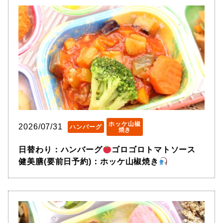
ホッケ山椒
2026/07/31
ハンバーグ
焼き
日替わり：ハンバーグ
ゴロゴロトマトソース
健美膳(要前日予約)：ホッケ山椒焼き