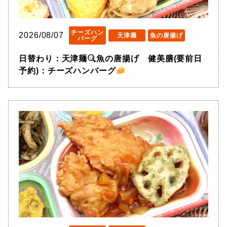
チーズハン
2026/08/07
天津麺
魚の唐揚げ
バーグ
日替わり：天津麺
魚の唐揚げ 健美膳(要前日
予約)：チーズハンバーグ