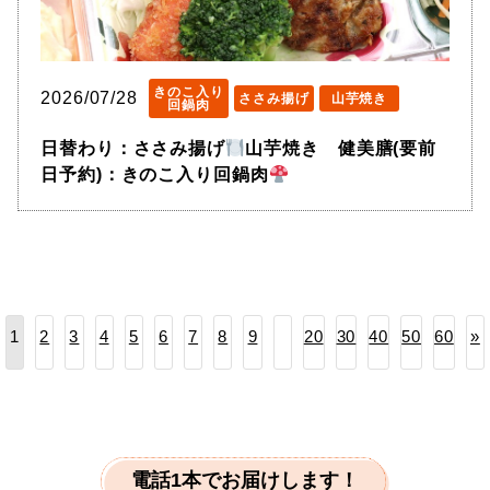
きのこ入り
2026/07/28
ささみ揚げ
山芋焼き
回鍋肉
日替わり：ささみ揚げ
山芋焼き 健美膳(要前
日予約)：きのこ入り回鍋肉
2
3
4
5
6
7
8
9
20
30
40
50
60
»
1
電話1本でお届けします！