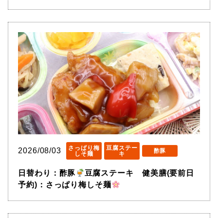
さっぱり梅
豆腐ステー
2026/08/03
酢豚
しそ麺
キ
日替わり：酢豚
豆腐ステーキ 健美膳(要前日
予約)：さっぱり梅しそ麺