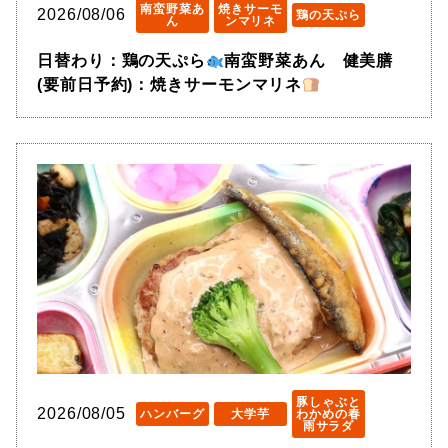
南蛮野菜あ
焼きサーモ
2026/08/06
鶏の天ぷら
ん
ンマリネ
日替わり：鶏の天ぷら
南蛮野菜あん 健美膳
(要前日予約)：焼きサーモンマリネ
豚しゃぶと
2026/08/05
ハンバーグ
大学芋
わかめの春
雨サラダ