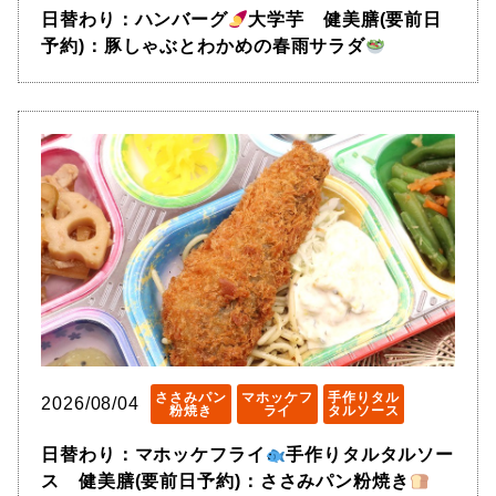
日替わり：ハンバーグ
大学芋 健美膳(要前日
予約)：豚しゃぶとわかめの春雨サラダ
ささみパン
マホッケフ
手作りタル
2026/08/04
粉焼き
ライ
タルソース
日替わり：マホッケフライ
手作りタルタルソー
ス 健美膳(要前日予約)：ささみパン粉焼き