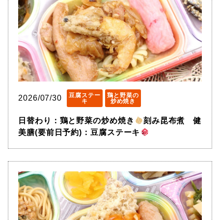
豆腐ステー
鶏と野菜の
2026/07/30
キ
炒め焼き
日替わり：鶏と野菜の炒め焼き
刻み昆布煮 健
美膳(要前日予約)：豆腐ステーキ