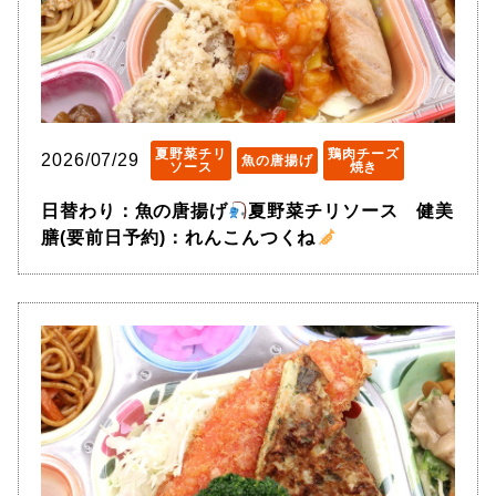
夏野菜チリ
鶏肉チーズ
2026/07/29
魚の唐揚げ
ソース
焼き
日替わり：魚の唐揚げ
夏野菜チリソース 健美
膳(要前日予約)：れんこんつくね