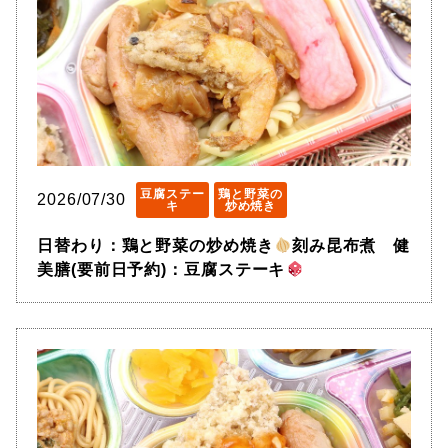
豆腐ステー
鶏と野菜の
2026/07/30
キ
炒め焼き
日替わり：鶏と野菜の炒め焼き
刻み昆布煮 健
美膳(要前日予約)：豆腐ステーキ