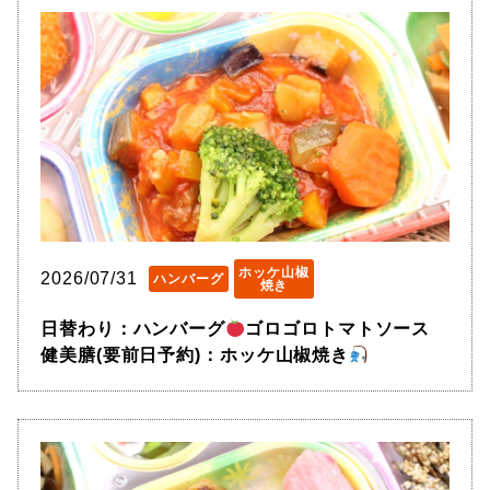
ホッケ山椒
2026/07/31
ハンバーグ
焼き
日替わり：ハンバーグ
ゴロゴロトマトソース
健美膳(要前日予約)：ホッケ山椒焼き