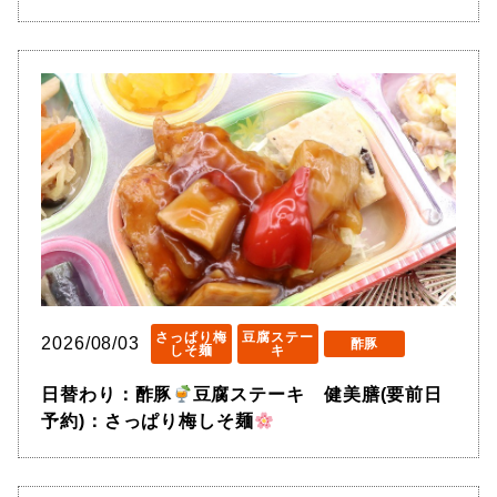
さっぱり梅
豆腐ステー
2026/08/03
酢豚
しそ麺
キ
日替わり：酢豚
豆腐ステーキ 健美膳(要前日
予約)：さっぱり梅しそ麺