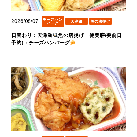
チーズハン
2026/08/07
天津麺
魚の唐揚げ
バーグ
日替わり：天津麺
魚の唐揚げ 健美膳(要前日
予約)：チーズハンバーグ