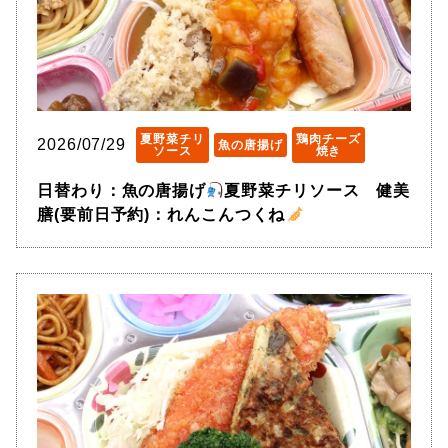
夏野菜チリ
鶏肉チーズ
2026/07/29
魚の唐揚げ
ソース
焼き
日替わり：魚の唐揚げ
夏野菜チリソース 健美
膳(要前日予約)：れんこんつくね