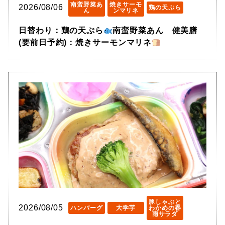
南蛮野菜あ
焼きサーモ
2026/08/06
鶏の天ぷら
ん
ンマリネ
日替わり：鶏の天ぷら
南蛮野菜あん 健美膳
(要前日予約)：焼きサーモンマリネ
豚しゃぶと
2026/08/05
ハンバーグ
大学芋
わかめの春
雨サラダ