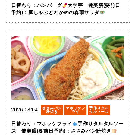
日替わり：ハンバーグ
大学芋 健美膳(要前日
予約)：豚しゃぶとわかめの春雨サラダ
ささみパン
マホッケフ
手作りタル
2026/08/04
粉焼き
ライ
タルソース
日替わり：マホッケフライ
手作りタルタルソー
ス 健美膳(要前日予約)：ささみパン粉焼き