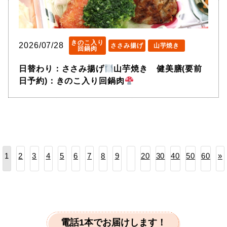
きのこ入り
2026/07/28
ささみ揚げ
山芋焼き
回鍋肉
日替わり：ささみ揚げ
山芋焼き 健美膳(要前
日予約)：きのこ入り回鍋肉
2
3
4
5
6
7
8
9
20
30
40
50
60
»
1
電話1本でお届けします！