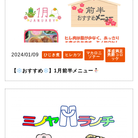
厚盛満足
マカロニ
2024/01/09
ひじき煮
ヒレカツ
男爵コロ
ソテー
ッケ
【
おすすめ
】1月前半メニュー