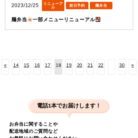
リニューア
2023/12/25
前日予約
麺弁当
ル
麺弁当
一部メニューリニューアル
«
14
15
16
17
19
20
21
22
30
»
18
電話1本でお届けします！
お弁当に関することや
配送地域のご質問など