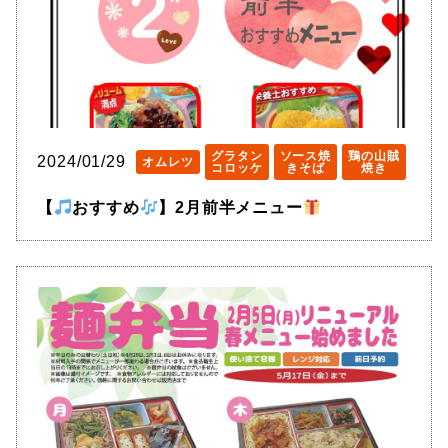
グラタン
ソース焼
鶏の山賊
2024/01/29
オムレツ
コロッケ
きそば
焼き
【
おすすめ
】2月前半メニュー