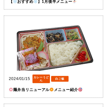
【
おすすめ
】1月後半メニュー
カレーうど
2024/01/15
白ご飯
ん
麺弁当リニューアル
メニュー紹介