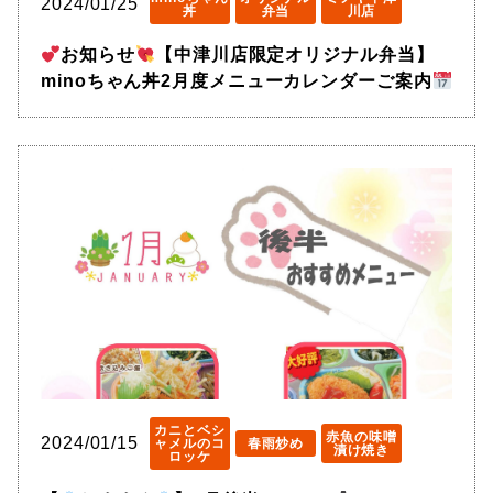
2024/01/25
丼
弁当
川店
お知らせ
【中津川店限定オリジナル弁当】
minoちゃん丼2月度メニューカレンダーご案内
カニとベシ
赤魚の味噌
2024/01/15
ャメルのコ
春雨炒め
漬け焼き
ロッケ