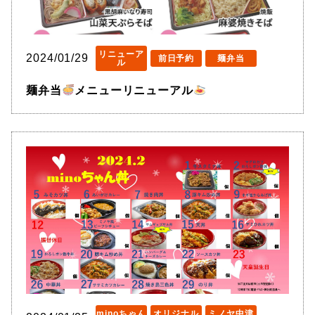
リニューア
2024/01/29
前日予約
麺弁当
ル
麺弁当
メニューリニューアル
minoちゃん
オリジナル
ミノヤ中津