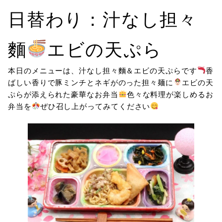
日替わり：汁なし担々
麵
エビの天ぷら
本日のメニューは、汁なし担々麵＆エビの天ぷらです
香
ばしい香りで豚ミンチとネギがのった担々麺に
エビの天
ぷらが添えられた豪華なお弁当
色々な料理が楽しめるお
弁当を
ぜひ召し上がってみてください