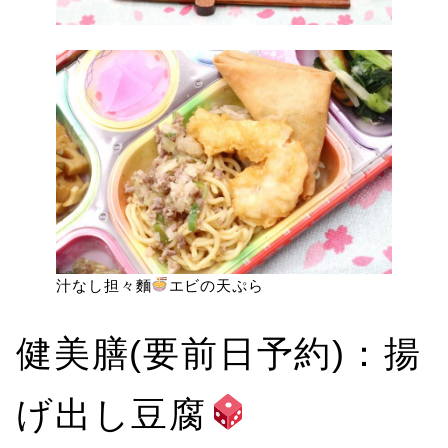
汁なし担々麵
エビの天ぷら
健美膳(要前日予約)：揚
げ出し豆腐