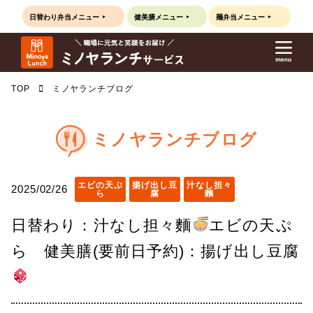
日替わり弁当
メニュー
健美膳
メニュー
麺弁当
メニュー
TOP
ミノヤランチブログ
ミノヤランチブログ
エビの天ぷ
揚げ出し豆
汁なし担々
2025/02/26
ら
腐
麵
日替わり：汁なし担々麵
エビの天ぷ
ら 健美膳(要前日予約)：揚げ出し豆腐