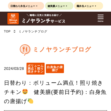
日替わり弁当
メニュー
健美膳
メニュー
麺弁当
メニュー
TOP
ミノヤランチブログ
ミノヤランチブログ
ボリューム
白身魚の唐
2024/03/28
満点！照り
揚げ
焼きチキン
日替わり：ボリューム満点！照り焼き
チキン
健美膳(要前日予約)：白身魚
の唐揚げ