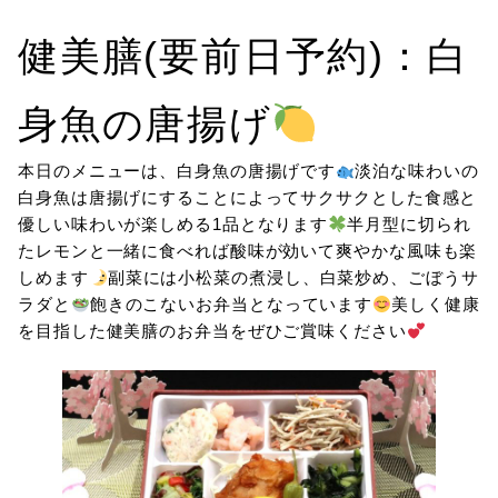
健美膳(要前日予約)：白
身魚の唐揚げ
本日のメニューは、白身魚の唐揚げです
淡泊な味わいの
白身魚は唐揚げにすることによってサクサクとした食感と
優しい味わいが楽しめる1品となります
半月型に切られ
たレモンと一緒に食べれば酸味が効いて爽やかな風味も楽
しめます
副菜には小松菜の煮浸し、白菜炒め、ごぼうサ
ラダと
飽きのこないお弁当となっています
美しく健康
を目指した健美膳のお弁当をぜひご賞味ください