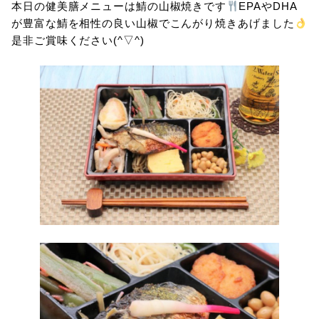
本日の健美膳メニューは鯖の山椒焼きです
EPAやDHA
が豊富な鯖を相性の良い山椒でこんがり焼きあげました
是非ご賞味ください(^▽^)