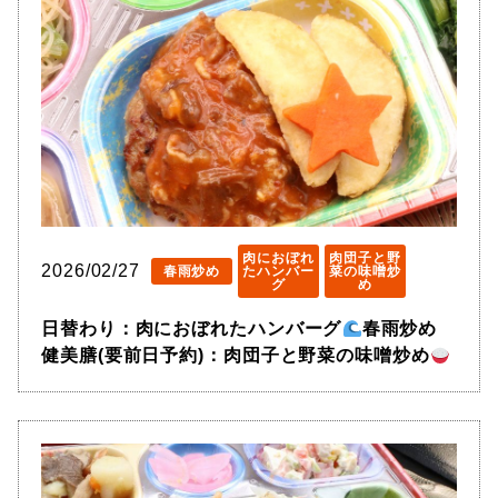
肉におぼれ
肉団子と野
2026/02/27
春雨炒め
たハンバー
菜の味噌炒
グ
め
日替わり：肉におぼれたハンバーグ
春雨炒め
健美膳(要前日予約)：肉団子と野菜の味噌炒め