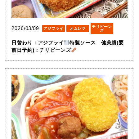
チリビーン
2026/03/09
アジフライ
オムレツ
ズ
日替わり：アジフライ
特製ソース 健美膳(要
前日予約)：チリビーンズ