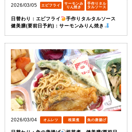
サーモンみ
手作りタル
2026/03/05
エビフライ
りん焼き
タルソース
日替わり：エビフライ
手作りタルタルソース
健美膳(要前日予約)：サーモンみりん焼き
2026/03/04
オムレツ
根菜煮
魚の唐揚げ