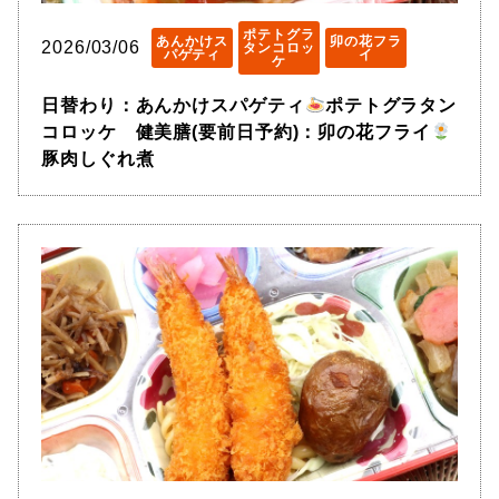
ポテトグラ
あんかけス
卯の花フラ
2026/03/06
タンコロッ
パゲティ
イ
ケ
日替わり：あんかけスパゲティ
ポテトグラタン
コロッケ 健美膳(要前日予約)：卯の花フライ
豚肉しぐれ煮