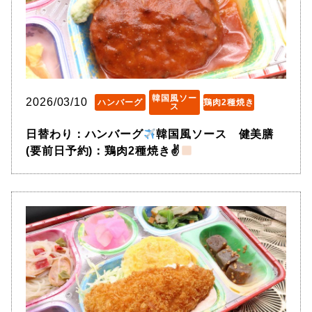
韓国風ソー
2026/03/10
ハンバーグ
鶏肉2種焼き
ス
日替わり：ハンバーグ
韓国風ソース 健美膳
(要前日予約)：鶏肉2種焼き✌