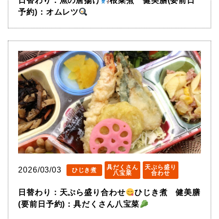
日替わり：魚の唐揚げ
根菜煮 健美膳(要前日
予約)：オムレツ
具だくさん
天ぷら盛り
2026/03/03
ひじき煮
八宝菜
合わせ
日替わり：天ぷら盛り合わせ
ひじき煮 健美膳
(要前日予約)：具だくさん八宝菜