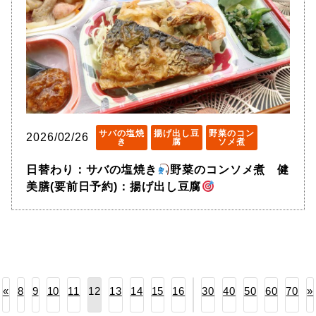
サバの塩焼
揚げ出し豆
野菜のコン
2026/02/26
き
腐
ソメ煮
日替わり：サバの塩焼き
野菜のコンソメ煮 健
美膳(要前日予約)：揚げ出し豆腐
«
8
9
10
11
13
14
15
16
30
40
50
60
70
»
12