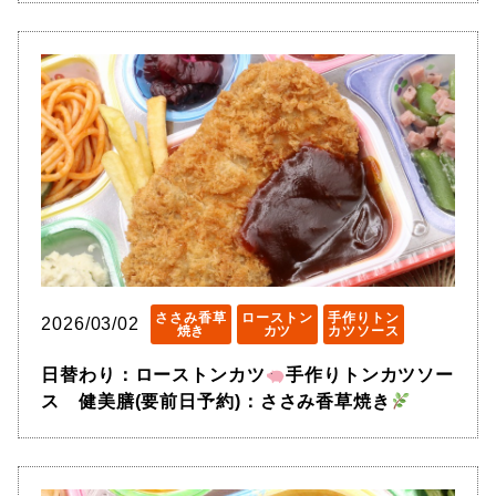
ささみ香草
ローストン
手作りトン
2026/03/02
焼き
カツ
カツソース
日替わり：ローストンカツ
手作りトンカツソー
ス 健美膳(要前日予約)：ささみ香草焼き