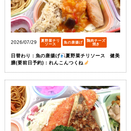
夏野菜チリ
鶏肉チーズ
2026/07/29
魚の唐揚げ
ソース
焼き
日替わり：魚の唐揚げ
夏野菜チリソース 健美
膳(要前日予約)：れんこんつくね