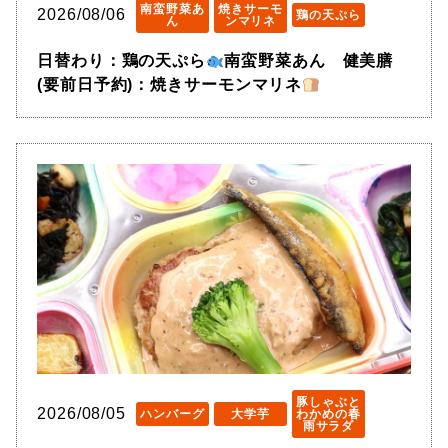
南蛮野菜あ
焼きサーモ
2026/08/06
鶏の天ぷら
ん
ンマリネ
日替わり：鶏の天ぷら
南蛮野菜あん 健美膳
(要前日予約)：焼きサーモンマリネ
豚しゃぶと
2026/08/05
ハンバーグ
大学芋
わかめの春
雨サラダ