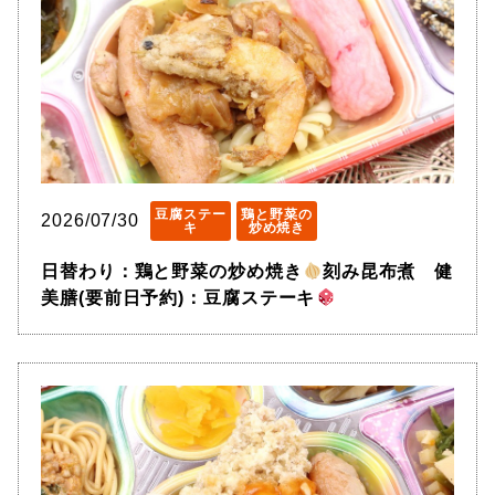
豆腐ステー
鶏と野菜の
2026/07/30
キ
炒め焼き
日替わり：鶏と野菜の炒め焼き
刻み昆布煮 健
美膳(要前日予約)：豆腐ステーキ