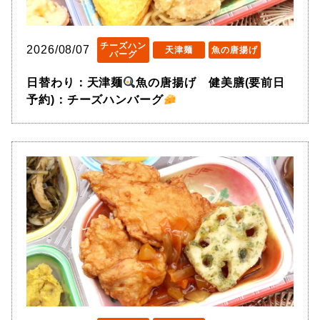
チーズハン
2026/08/07
天津麺
魚の唐揚げ
バーグ
日替わり：天津麺
魚の唐揚げ 健美膳(要前日
予約)：チーズハンバーグ