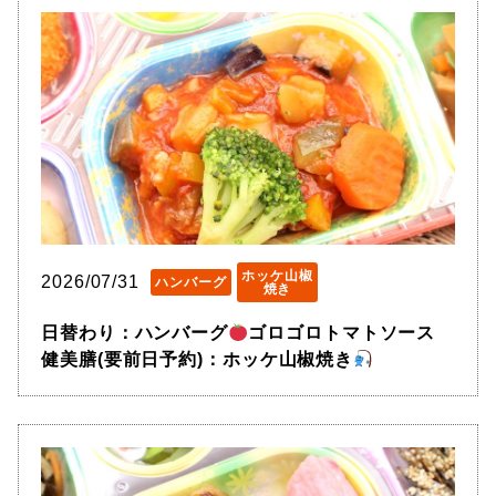
ホッケ山椒
2026/07/31
ハンバーグ
焼き
日替わり：ハンバーグ
ゴロゴロトマトソース
健美膳(要前日予約)：ホッケ山椒焼き