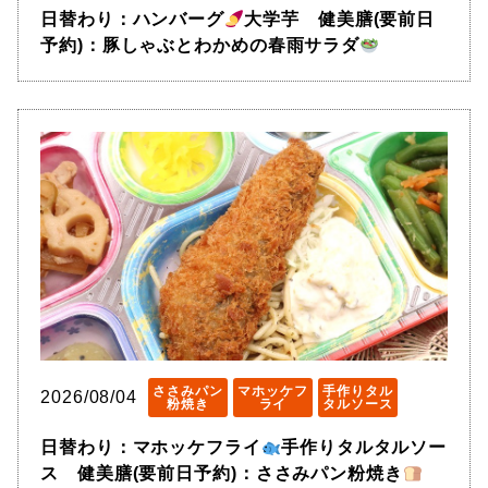
日替わり：ハンバーグ
大学芋 健美膳(要前日
予約)：豚しゃぶとわかめの春雨サラダ
ささみパン
マホッケフ
手作りタル
2026/08/04
粉焼き
ライ
タルソース
日替わり：マホッケフライ
手作りタルタルソー
ス 健美膳(要前日予約)：ささみパン粉焼き