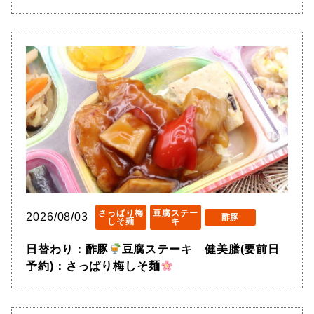
さっぱり梅
豆腐ステー
2026/08/03
酢豚
しそ麺
キ
日替わり：酢豚
豆腐ステーキ 健美膳(要前日
予約)：さっぱり梅しそ麺