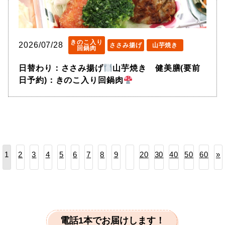
きのこ入り
2026/07/28
ささみ揚げ
山芋焼き
回鍋肉
日替わり：ささみ揚げ
山芋焼き 健美膳(要前
日予約)：きのこ入り回鍋肉
2
3
4
5
6
7
8
9
20
30
40
50
60
»
1
電話1本でお届けします！