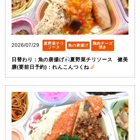
夏野菜チリ
鶏肉チーズ
2026/07/29
魚の唐揚げ
ソース
焼き
日替わり：魚の唐揚げ
夏野菜チリソース 健美
膳(要前日予約)：れんこんつくね