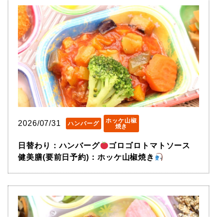
ホッケ山椒
2026/07/31
ハンバーグ
焼き
日替わり：ハンバーグ
ゴロゴロトマトソース
健美膳(要前日予約)：ホッケ山椒焼き