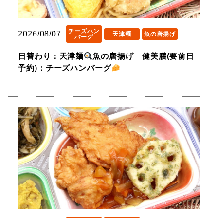
チーズハン
2026/08/07
天津麺
魚の唐揚げ
バーグ
日替わり：天津麺
魚の唐揚げ 健美膳(要前日
予約)：チーズハンバーグ