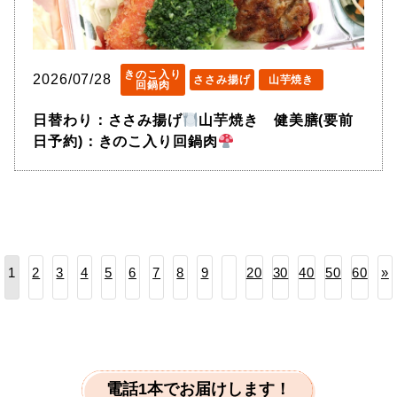
きのこ入り
2026/07/28
ささみ揚げ
山芋焼き
回鍋肉
日替わり：ささみ揚げ
山芋焼き 健美膳(要前
日予約)：きのこ入り回鍋肉
2
3
4
5
6
7
8
9
20
30
40
50
60
»
1
電話1本でお届けします！