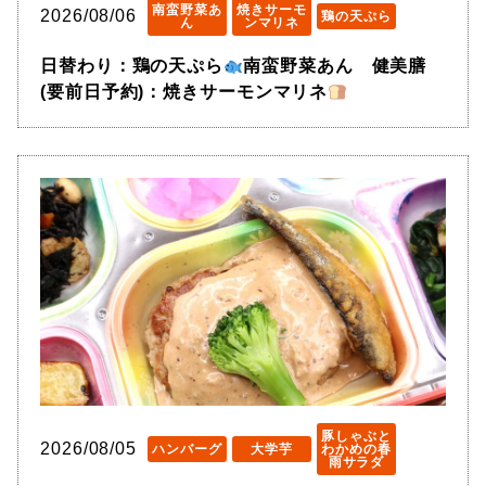
南蛮野菜あ
焼きサーモ
2026/08/06
鶏の天ぷら
ん
ンマリネ
日替わり：鶏の天ぷら
南蛮野菜あん 健美膳
(要前日予約)：焼きサーモンマリネ
豚しゃぶと
2026/08/05
ハンバーグ
大学芋
わかめの春
雨サラダ