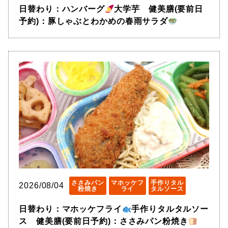
日替わり：ハンバーグ
大学芋 健美膳(要前日
予約)：豚しゃぶとわかめの春雨サラダ
ささみパン
マホッケフ
手作りタル
2026/08/04
粉焼き
ライ
タルソース
日替わり：マホッケフライ
手作りタルタルソー
ス 健美膳(要前日予約)：ささみパン粉焼き