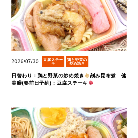
豆腐ステー
鶏と野菜の
2026/07/30
キ
炒め焼き
日替わり：鶏と野菜の炒め焼き
刻み昆布煮 健
美膳(要前日予約)：豆腐ステーキ