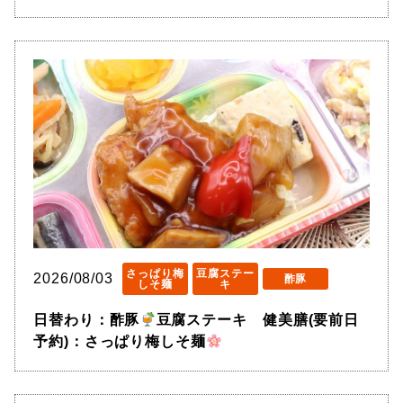
さっぱり梅
豆腐ステー
2026/08/03
酢豚
しそ麺
キ
日替わり：酢豚
豆腐ステーキ 健美膳(要前日
予約)：さっぱり梅しそ麺