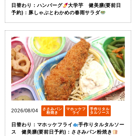
日替わり：ハンバーグ
大学芋 健美膳(要前日
予約)：豚しゃぶとわかめの春雨サラダ
ささみパン
マホッケフ
手作りタル
2026/08/04
粉焼き
ライ
タルソース
日替わり：マホッケフライ
手作りタルタルソー
ス 健美膳(要前日予約)：ささみパン粉焼き