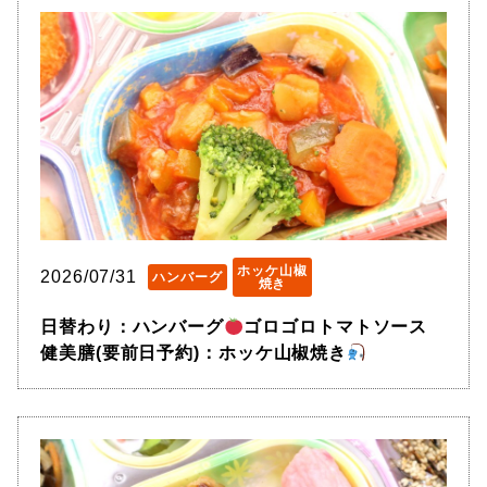
ホッケ山椒
2026/07/31
ハンバーグ
焼き
日替わり：ハンバーグ
ゴロゴロトマトソース
健美膳(要前日予約)：ホッケ山椒焼き