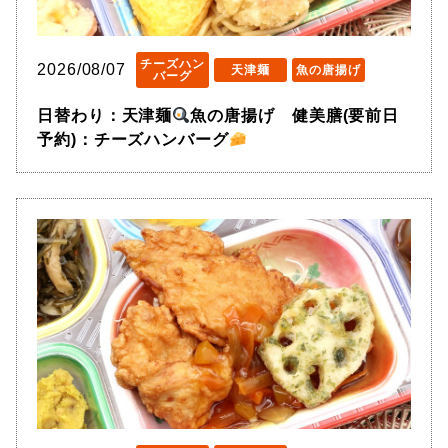
チーズハン
2026/08/07
天津麺
魚の唐揚げ
バーグ
日替わり：天津麺
魚の唐揚げ 健美膳(要前日
予約)：チーズハンバーグ