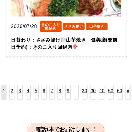
きのこ入り
2026/07/28
ささみ揚げ
山芋焼き
回鍋肉
日替わり：ささみ揚げ
山芋焼き 健美膳(要前
日予約)：きのこ入り回鍋肉
2
3
4
5
6
7
8
9
20
30
40
50
60
»
1
電話1本でお届けします！