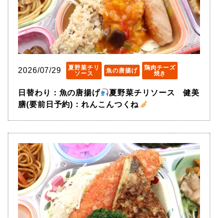
夏野菜チリ
鶏肉チーズ
2026/07/29
魚の唐揚げ
ソース
焼き
日替わり：魚の唐揚げ
夏野菜チリソース 健美
膳(要前日予約)：れんこんつくね