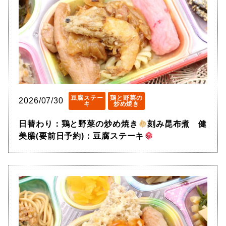
豆腐ステー
鶏と野菜の
2026/07/30
キ
炒め焼き
日替わり：鶏と野菜の炒め焼き
刻み昆布煮 健
美膳(要前日予約)：豆腐ステーキ