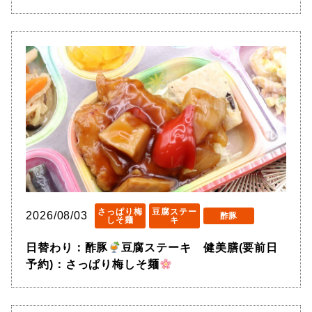
さっぱり梅
豆腐ステー
2026/08/03
酢豚
しそ麺
キ
日替わり：酢豚
豆腐ステーキ 健美膳(要前日
予約)：さっぱり梅しそ麺