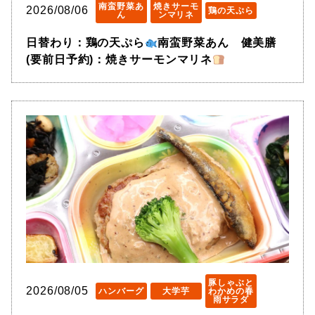
南蛮野菜あ
焼きサーモ
2026/08/06
鶏の天ぷら
ん
ンマリネ
日替わり：鶏の天ぷら
南蛮野菜あん 健美膳
(要前日予約)：焼きサーモンマリネ
豚しゃぶと
2026/08/05
ハンバーグ
大学芋
わかめの春
雨サラダ