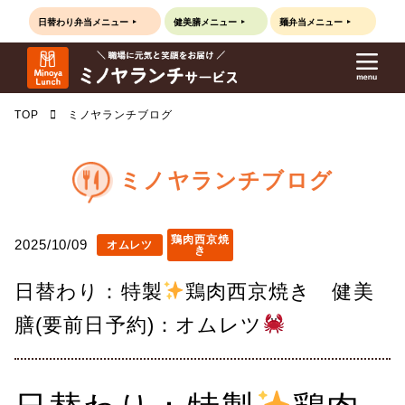
日替わり弁当
メニュー
健美膳
メニュー
麺弁当
メニュー
TOP
ミノヤランチブログ
ミノヤランチブログ
鶏肉西京焼
2025/10/09
オムレツ
き
日替わり：特製
鶏肉西京焼き 健美
膳(要前日予約)：オムレツ