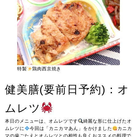
特製
鶏肉西京焼き
健美膳(要前日予約)：オ
ムレツ
本日のメニューは、オムレツです
綺麗な形に仕上げたオ
ムレツに
今回は「カニカマあん」をかけました
カニカ
マの歯ごたえとオムレツとの相性も良くおススメの料理で