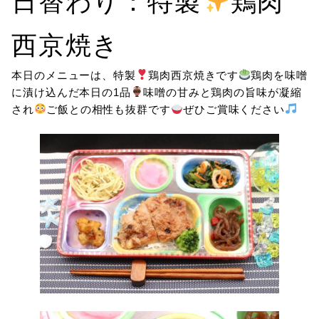
日替わり：特製
鶏肉
西京焼き
本日のメニューは、特製
鶏肉西京焼きです
鶏肉を味噌
に漬け込んだ本日の1品
味噌の甘みと鶏肉の旨味が凝縮
され
ご飯との相性も抜群です
ぜひご賞味ください