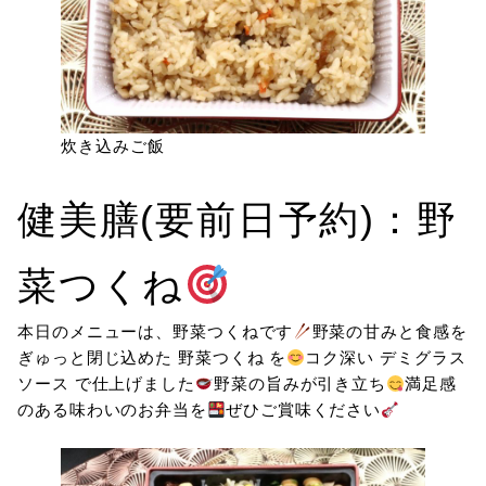
炊き込みご飯
健美膳(要前日予約)：野
菜つくね
本日のメニューは、野菜つくねです
野菜の甘みと食感を
ぎゅっと閉じ込めた 野菜つくね を
コク深い デミグラス
ソース で仕上げました
野菜の旨みが引き立ち
満足感
のある味わいのお弁当を
ぜひご賞味ください