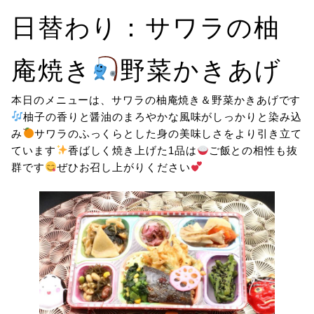
日替わり：サワラの柚
庵焼き
野菜かきあげ
本日のメニューは、サワラの柚庵焼き＆野菜かきあげです
柚子の香りと醤油のまろやかな風味がしっかりと染み込
み
サワラのふっくらとした身の美味しさをより引き立て
ています
香ばしく焼き上げた1品は
ご飯との相性も抜
群です
ぜひお召し上がりください