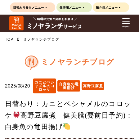
日替わり弁当
メニュー
健美膳
メニュー
麺弁当
メニュー
TOP
ミノヤランチブログ
ミノヤランチブログ
カニとベシ
白身魚の竜
2025/08/20
ャメルのコ
高野豆腐煮
田揚げ
ロッケ
日替わり：カニとベシャメルのコロッ
ケ
高野豆腐煮 健美膳(要前日予約)：
白身魚の竜田揚げ