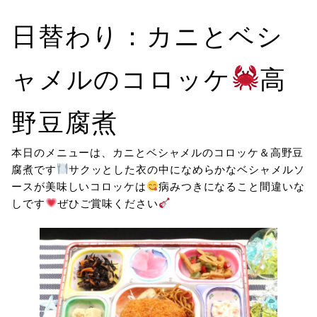
日替わり：カニとベシ
ャメルのコロッケ
高
野豆腐煮
本日のメニューは、カニとベシャメルのコロッケ＆高野豆
腐煮です
サクッとした衣の中になめらかなベシャメルソ
ースが美味しいコロッケは
病みつきになること間違いな
しです
ぜひご賞味ください