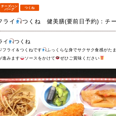
チーズハン
つくね
バーグ
フライ
つくね 健美膳(要前日予約)：チ
ライ
つくね
ジフライ＆つくねです
ふっくらな身でサクサク食感がた
が進みます
ソースをかけて
ぜひご賞味ください